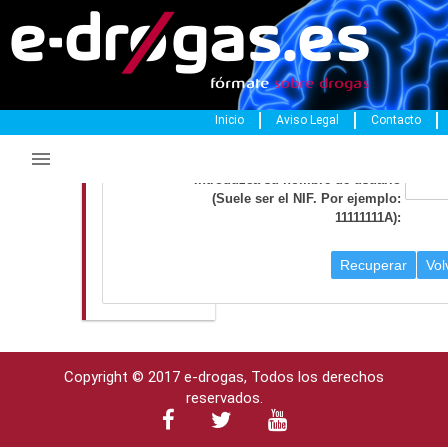
Inicio
Aviso Legal
Contacto
Recuperación de Credenciales

Introduzca su nombre de usuario
(Suele ser el NIF. Por ejemplo:
11111111A):
Recuperar
Vol
Copyright © 2017 e-drogas, Todos los derechos
reservados.