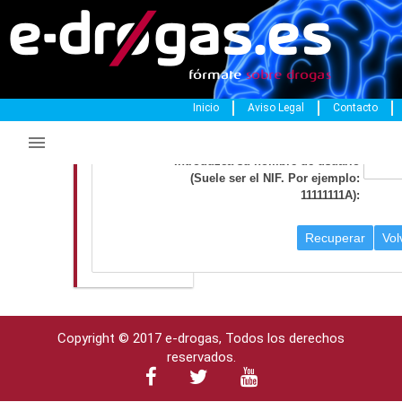
Inicio
Aviso Legal
Contacto
Recuperación de Credenciales

Introduzca su nombre de usuario
(Suele ser el NIF. Por ejemplo:
11111111A):
Recuperar
Vol
Copyright © 2017 e-drogas, Todos los derechos
reservados.