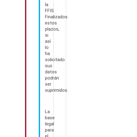
la
FFIS.
Finalizados
estos
plazos,
si
así
lo
ha
solicitado
sus
datos
podrán
ser
suprimidos.
La
base
legal
para
el