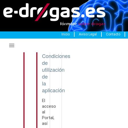
Inicio
Aviso Legal
Contacto


Condiciones
de
utilización
de
la
aplicación
El
acceso
al
Portal,
así